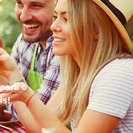
 para o
is!