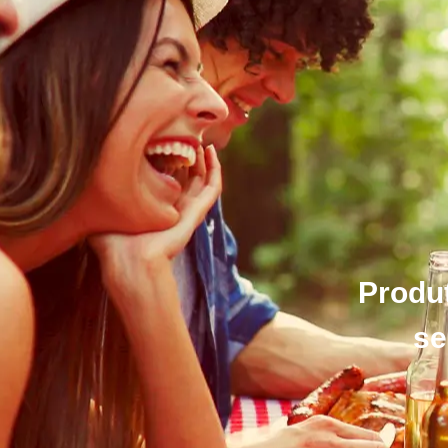
Produt
se